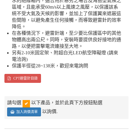
水的絕緣箱內，適合用於惡劣之場合及海島型氣候之
區域，且能承受60m/s以上風速之風壓，以保護該系
統不受大氣及天候的影響，並加上了保護翼來遮蔽這
些間隙，以避免產生任何接觸，而導致避雷針的效率
降低。
在各種情況下，避雷針端，至少要比保護區中的其他
物體高出兩公尺。同時，安裝時要提供良好接地的通
路，以便把雷擊電流連接至大地。
另有2-10米固定架、附超白光LED航空障礙燈 (請來
電洽詢)
保護半徑從28~138米，歡迎來電詢問
CPT避雷針目錄
請勾選
以下產品，並於此頁下方按鈕點選
以詢價.
加入詢價清單