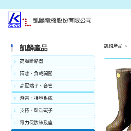
凱麟產品
凱麟產品
高壓斷路器
隔離、負載開關
高壓端子、套管
避雷、接地系統
支持、懸垂礙子
電力保險絲及座