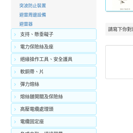
突波防止裝置
避雷周邊設備
避雷器
請寫下你對
支持、懸垂礙子
電力保險絲及座
絕緣操作工具、安全護具
軟銅帶、片
彈力熔絲
熔絲鏈開關及保險絲
高壓電纜處理頭
電纜固定座