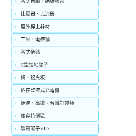
各式自融、絕緣膠帶
比壓器、比流器
屋外桿上器材
工具、電錶類
各式儀錶
C型接地端子
銅、鋁夾板
矽控整流式充電機
捷運、高鐵、台鐵訂製類
庫存特價區
驗電礙子VID