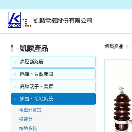
凱麟產品
凱麟產品
高壓斷路器
隔離、負載開關
高壓端子、套管
避雷、接地系統
雷擊計數器
避雷針
接地系統